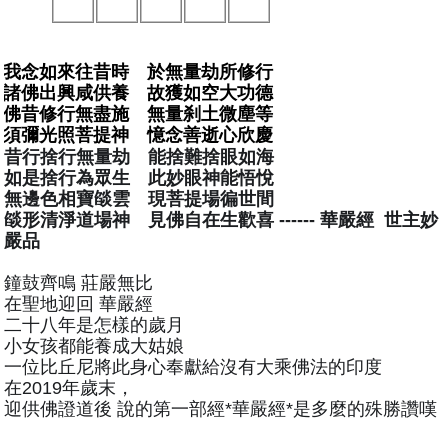
我念如來往昔時　於無量劫所修行
諸佛出興咸供養　故獲如空大功德
佛昔修行無盡施　無量刹土微塵等
須彌光照菩提神　憶念善逝心欣慶
昔行捨行無量劫　能捨難捨眼如海
如是捨行為眾生　此妙眼神能悟悅
無邊色相寶燄雲　現菩提場徧世間
燄形清淨道場神　見佛自在生歡喜 ------ 華嚴經  世主妙
嚴品
鐘鼓齊鳴 莊嚴無比
在聖地迎回 華嚴經
二十八年是怎樣的歲月
小女孩都能養成大姑娘
一位比丘尼將此身心奉獻給沒有大乘佛法的印度
在2019年歲末，
迎供佛證道後 說的第一部經*華嚴經*是多麼的殊勝讚嘆